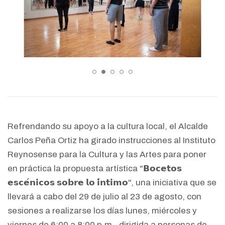
Refrendando su apoyo a la cultura local, el Alcalde
Carlos Peña Ortiz ha girado instrucciones al Instituto
Reynosense para la Cultura y las Artes para poner
en práctica la propuesta artística "𝗕𝗼𝗰𝗲𝘁𝗼𝘀
𝗲𝘀𝗰𝗲́𝗻𝗶𝗰𝗼𝘀 𝘀𝗼𝗯𝗿𝗲 𝗹𝗼 𝗶́𝗻𝘁𝗶𝗺𝗼", una iniciativa que se
llevará a cabo del 29 de julio al 23 de agosto, con
sesiones a realizarse los días lunes, miércoles y
viernes de 6:00 a 8:00 p.m., dirigida a personas de