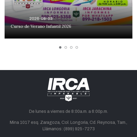
2026-08-03
Curso de Verano Infantil 2026
De lunes a viernes de 8:00a.m. a 6:00p.m.
Mina 1017 esq. Zaragoza, Col. Longoria, Cd. Reynosa, Tam.,
Llámanos:
(899) 925-7273