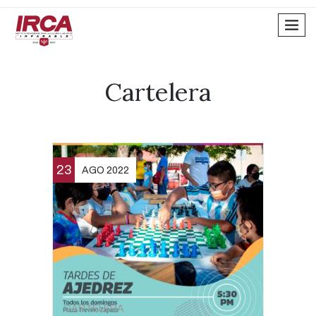
men
Cartelera
23
AGO 2022
CARTELERA