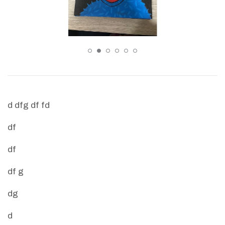
d dfg df fd
df
df
df g
dg
d