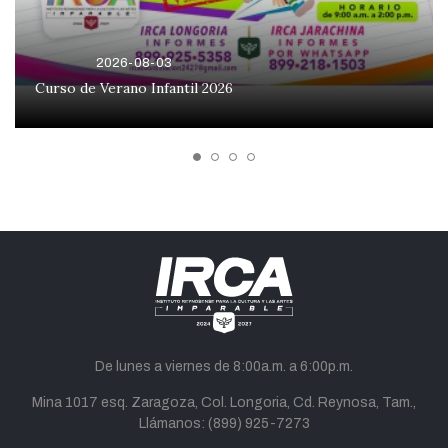
2026-08-03
Curso de Verano Infantil 2026
De lunes a viernes de 8:00a.m. a 6:00p.m.
Mina 1017 esq. Zaragoza, Col. Longoria, Cd. Reynosa, Tam.,
Llámanos:
(899) 925-7273