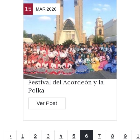
15
MAR 2020
ADMINISTRACIÓN 2016-2021
Festival del Acordeón y la
Polka
Ver Post
‹
1
2
3
4
5
6
7
8
9
1