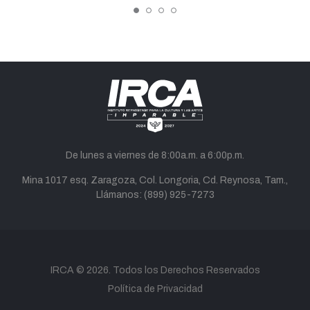
De lunes a viernes de 8:00a.m. a 6:00p.m.
Mina 1017 esq. Zaragoza, Col. Longoria, Cd. Reynosa, Tam.,
Llámanos:
(899) 925-7273
twitter
facebook
youtube
instagram
tiktok
correo
IRCA
© 2026. Todos los Derechos Reservados
Política de Privacidad