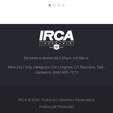
De lunes a viernes de 8:00a.m. a 6:00p.m.
Mina 1017 esq. Zaragoza, Col. Longoria, Cd. Reynosa, Tam.,
Llámanos:
(899) 925-7273
twitter
facebook
youtube
instagram
tiktok
correo
IRCA
© 2026. Todos los Derechos Reservados
Política de Privacidad