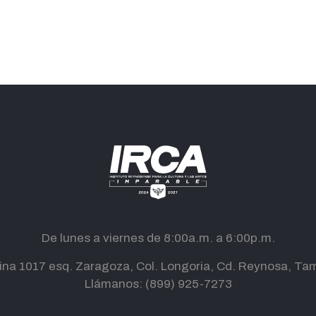
De lunes a viernes de 8:00a.m. a 6:00p.m.
ina 1017 esq. Zaragoza, Col. Longoria, Cd. Reynosa, Tam
Llámanos:
(899) 925-7273