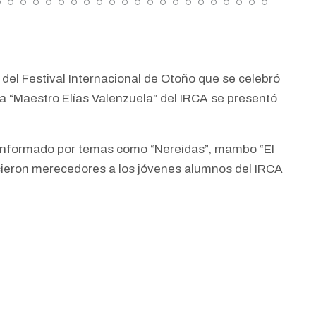
 del Festival Internacional de Otoño que se celebró
a “Maestro Elías Valenzuela” del IRCA se presentó
conformado por temas como “Nereidas”, mambo “El
icieron merecedores a los jóvenes alumnos del IRCA
2026-06-12
Curso - Introducción a las Art
Visuales 2026