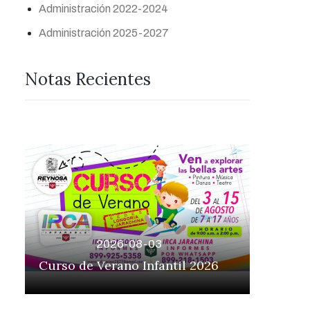
Administración 2022-2024
Administración 2025-2027
Notas Recientes
2026-08-03
es
! Insc
Curso de Verano Infantil 2026
IX Encu