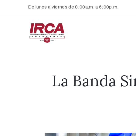
De lunes a viernes de 8:00a.m. a 6:00p.m.
De lunes a viernes de 8:00a.m. a 6:00p.m.
La Banda Si