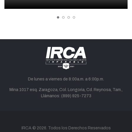
De lunes a viernes de 8:00a.m. a 6:00p.m.
Mina 1017 esq. Zaragoza, Col. Longoria, Cd. Reynosa, Tam.,
Llámanos:
(899) 925-7273
twitter
facebook
youtube
instagram
tiktok
correo
IRCA
© 2026. Todos los Derechos Reservados