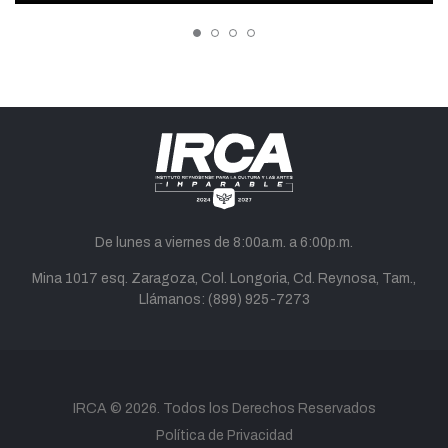
De lunes a viernes de 8:00a.m. a 6:00p.m.
Mina 1017 esq. Zaragoza, Col. Longoria, Cd. Reynosa, Tam.,
Llámanos:
(899) 925-7273
twitter
facebook
youtube
instagram
tiktok
correo
IRCA
© 2026. Todos los Derechos Reservados
Política de Privacidad